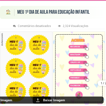
Meu 1º Dia de Aula para Educação Infantil
em
Comentários desativados
2,324 Visualizações
Meu
1º
Dia
de
Aula
para
Educação
Infantil
r Imagem
Baixar Imagem