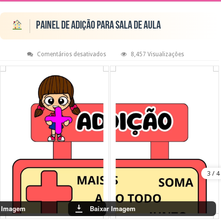
Painel de Adição para Sala de Aula
em
Comentários desativados
8,457 Visualizações
Painel
de
Adição
para
Sala
de
Aula
r Imagem
Baixar Imagem