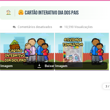
Cartão Interativo Dia dos Pais
em
Comentários desativados
10,590 Visualizações
Cartão
Interativo
Dia
dos
Pais
r Imagem
Baixar Imagem